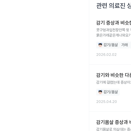
관련 의료진 
감기 증상과 비슷한
콧구멍과입천장안쪽 윗 
묽은가래같은게나와요기침
감기/몸살
가래
2026.02.02
감기와 비슷한 다
감기/몸살
2025.04.20
감기몸살 증상과 
감기몸살로 의심대는 증