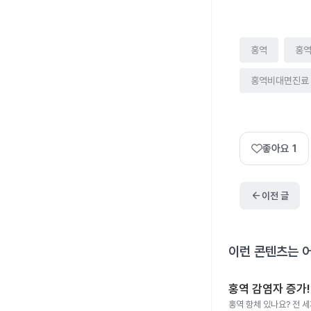
홍역
홍
홍역비대면진료
좋아요
1
arrow_back
이전 글
이런 콘텐츠는 
홍역 감염자 증가!
홍역 항체 있나요? 전 