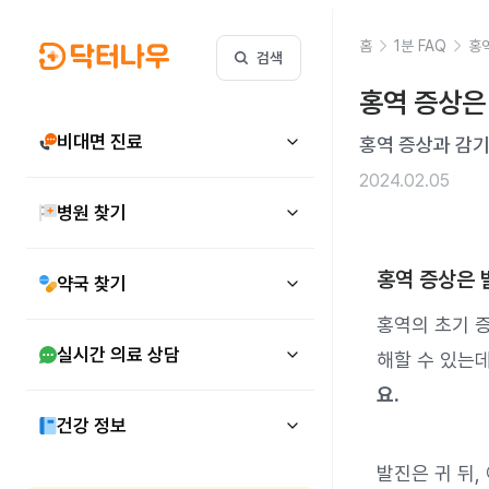
홈
1분 FAQ
홍
검색
홍역 증상은
비대면 진료
홍역 증상과 감
2024.02.05
병원 찾기
홍역 증상은 
약국 찾기
홍역의 초기 증
실시간 의료 상담
해할 수 있는
요.
건강 정보
발진은 귀 뒤,