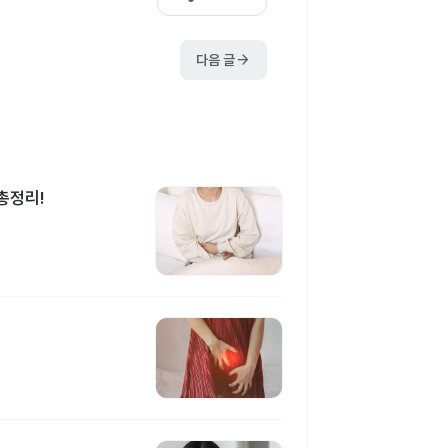
arrow_forward
다음 글
총정리!