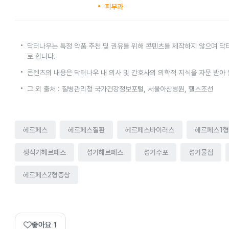
피부과
닥터나우는 특정 약품 추천 및 권유를 위해 콘텐츠를 제작하지 않으며 닥
로 합니다.
콘텐츠의 내용은 닥터나우 내 의사 및 간호사의 의학적 지식을 자문 받아
그 외 출처 : 질병관리청 국가건강정보포털, 서울아산병원, 헬스조선
헤르페스
헤르페스질환
헤르페스바이러스
헤르페스1형
생식기헤르페스
성기헤르페스
성기수포
성기물집
헤르페스2형증상
좋아요
1