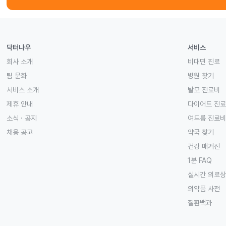
닥터나우
서비스
회사 소개
비대면 진료
팀 문화
병원 찾기
서비스 소개
탈모 진료비
제휴 안내
다이어트 진
소식 · 공지
여드름 진료비
채용 공고
약국 찾기
건강 매거진
1분 FAQ
실시간 의료
의약품 사전
질환백과