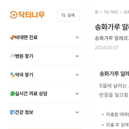
홈
1분 FAQ
송
검색
송화가루 알
비대면 진료
송화가루 알레르
2024.05.07
병원 찾기
송화가루 알
약국 찾기
5월에 날리는
실시간 의료 상담
반응을 일으킬
건강 정보
외출할 때에는
외출 후 집에