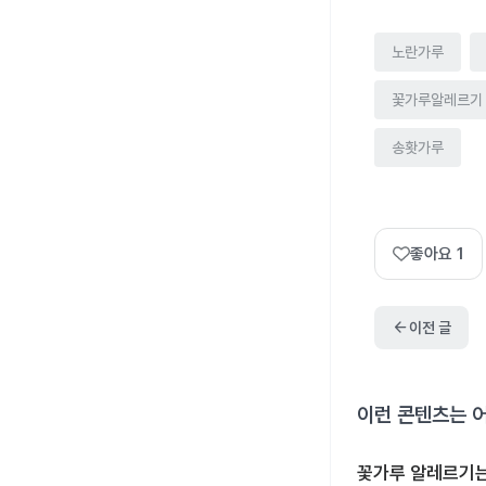
노란가루
꽃가루알레르기
송홧가루
좋아요
1
arrow_back
이전 글
이런 콘텐츠는 
꽃가루 알레르기는