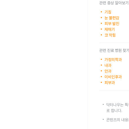
관련 증상 알아보기
기침
눈 불편감
피부 발진
재채기
코 막힘
관련 진료 병원 찾
가정의학과
내과
안과
이비인후과
피부과
닥터나우는 특
로 합니다.
콘텐츠의 내용