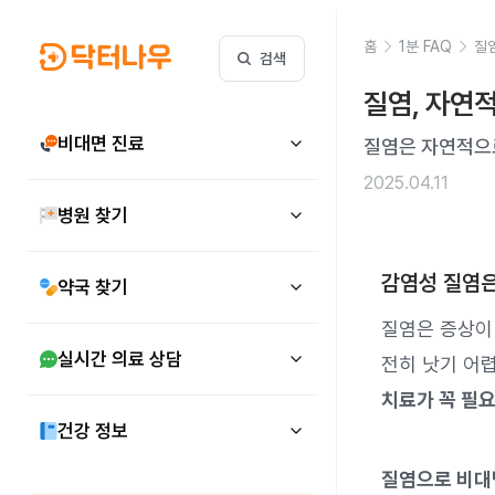
홈
1분 FAQ
질
검색
질염, 자연
비대면 진료
질염은 자연적으로
2025.04.11
병원 찾기
감염성 질염은
약국 찾기
질염은 증상이
실시간 의료 상담
전히 낫기 어
치료가 꼭 필
건강 정보
질염으로 비대