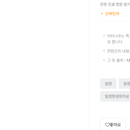
관련 진료 병원 찾
산부인과
닥터나우는 특
로 합니다.
콘텐츠의 내용
그 외 출처 : 
질염
질
질염항생제치료
좋아요