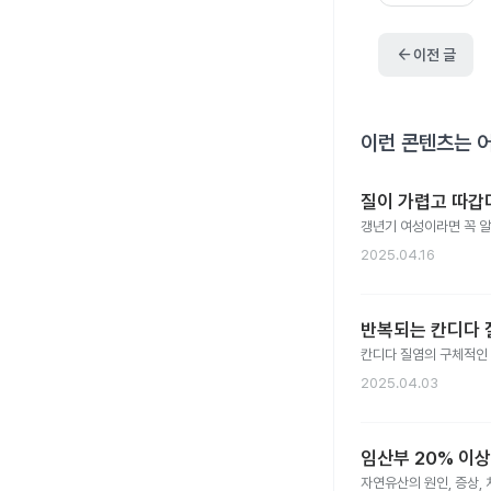
arrow_back
이전 글
이런 콘텐츠는 
질이 가렵고 따갑
갱년기 여성이라면 꼭 알
2025.04.16
반복되는 칸디다 질
칸디다 질염의 구체적인 
2025.04.03
임산부 20% 이상
자연유산의 원인, 증상,