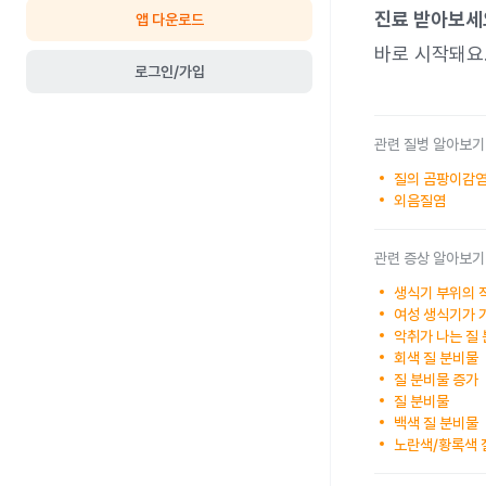
진료 받아보세
앱 다운로드
바로 시작돼요
로그인/가입
관련 질병 알아보기
질의 곰팡이감염
외음질염
관련 증상 알아보기
생식기 부위의 
여성 생식기가 
악취가 나는 질
회색 질 분비물
질 분비물 증가
질 분비물
백색 질 분비물
노란색/황록색 