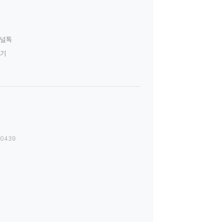
널톡
하기
00439