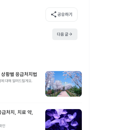
share
공유하기
arrow_forward
다음 글
는 상황별 응급처치법
법에 대해 알려드릴게요.
급처치, 치료 약,
 확인