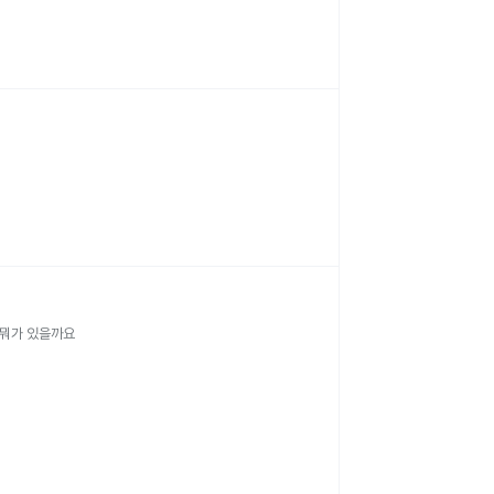
턱을쏘았습니다 응급처치 방법은 뭐가 있을까요