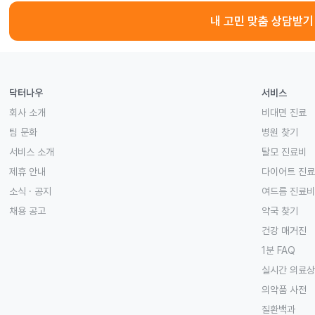
내 고민 맞춤 상담받기
닥터나우
서비스
회사 소개
비대면 진료
팀 문화
병원 찾기
서비스 소개
탈모 진료비
제휴 안내
다이어트 진
소식 · 공지
여드름 진료비
채용 공고
약국 찾기
건강 매거진
1분 FAQ
실시간 의료
의약품 사전
질환백과