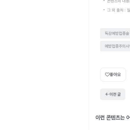
콘텐츠의 내용
그 외 출처 :
독감예방접종술
예방접종주의사
좋아요
arrow_back
이전 글
이런 콘텐츠는 