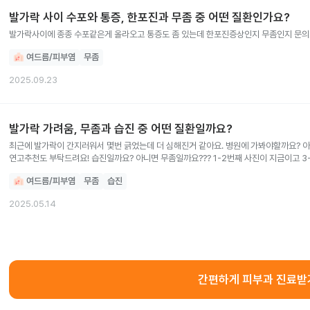
발가락 사이 수포와 통증, 한포진과 무좀 중 어떤 질환인가요?
발가락사이에 종종 수포같은게 올라오고 통증도 좀 있는데 한포진증상인지 무좀인지 문
여드름/피부염
무좀
2025.09.23
발가락 가려움, 무좀과 습진 중 어떤 질환일까요?
최근에 발가락이 간지러워서 몇번 긁었는데 더 심해진거 같아요. 병원에 가봐야할까요? 
연고추천도 부탁드려요! 습진일까요? 아니면 무좀일까요??? 1-2번째 사진이 지금이고 3
1-2주정도 된거 같아요
여드름/피부염
무좀
습진
2025.05.14
간편하게 피부과 진료받