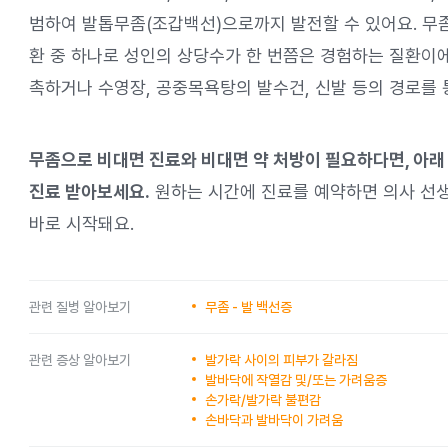
범하여 발톱무좀(조갑백선)으로까지 발전할 수 있어요. 무
환 중 하나로 성인의 상당수가 한 번쯤은 경험하는 질환이에
촉하거나 수영장, 공중목욕탕의 발수건, 신발 등의 경로를 
무좀으로 비대면 진료와 비대면 약 처방이 필요하다면, 아래
진료 받아보세요.
원하는 시간에 진료를 예약하면 의사 선
바로 시작돼요.
관련 질병 알아보기
무좀 - 발 백선증
관련 증상 알아보기
발가락 사이의 피부가 갈라짐
발바닥에 작열감 및/또는 가려움증
손가락/발가락 불편감
손바닥과 발바닥이 가려움