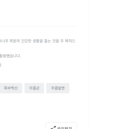
터나우 회원의 건강한 생활을 돕는 것을 주 목적으
 활용했습니다.
회
족부백선
무좀균
무좀발병