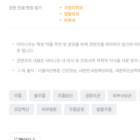
관련 진료 병원 찾기
가정의학과
정형외과
피부과
닥터나우는 특정 약품 추천 및 권유를 위해 콘텐츠를 제작하지 않으며 닥
로 합니다.
콘텐츠의 내용은 닥터나우 내 의사 및 간호사의 의학적 지식을 자문 받아
그 외 출처 : 서울아산병원 건강정보, 대한민국정책브리핑, 대한의진균학
무좀
발무좀
무좀원인
곰팡이균
피부사상균
조갑백선
피부질환
무좀감염
발톱무좀