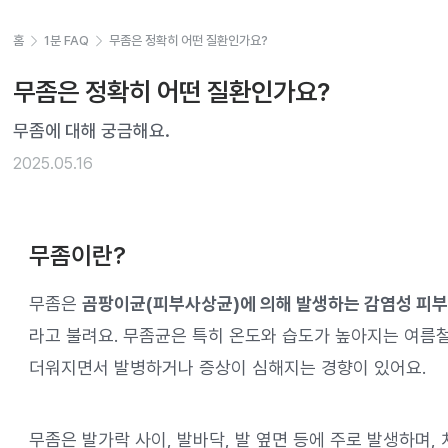
홈
1분 FAQ
무좀은 정확히 어떤 질환인가요?
무좀은 정확히 어떤 질환인가요?
무좀에 대해 궁금해요.
2025.05.16
무좀이란?
무좀은
곰팡이균(피부사상균)에 의해 발생하는 감염성 피
라고 불려요. 무좀균은 특히 온도와 습도가 높아지는 여름
더워지면서 발병하거나 증상이 심해지는 경향이 있어요.
무좀은 발가락 사이, 발바닥, 발 옆면 등에 주로 발생하며,