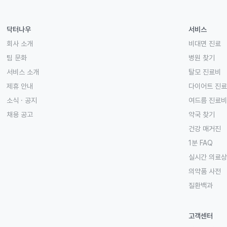
닥터나우
서비스
회사 소개
비대면 진료
팀 문화
병원 찾기
서비스 소개
탈모 진료비
제휴 안내
다이어트 진
소식 · 공지
여드름 진료비
채용 공고
약국 찾기
건강 매거진
1분 FAQ
실시간 의료
의약품 사전
질환백과
고객센터