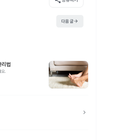
share
공유하기
arrow_forward
다음 글
관리법
게요.
chevron_right