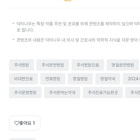
닥터나우는 특정 약품 추천 및 권유를 위해 콘텐츠를 제작하지 않으며 닥
로 합니다.
콘텐츠의 내용은 닥터나우 내 의사 및 간호사의 의학적 지식을 자문 받아
추석병원
추석문연병원
추석병원진료
명절문연병원
비대면진료
연휴병원
명절병원
명절약국
202
추석운영병원
추석문여는약국
추석진료가능한곳
추석
좋아요
1