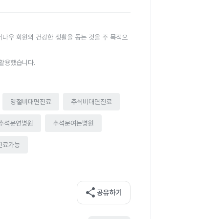
터나우 회원의 건강한 생활을 돕는 것을 주 목적으
 활용했습니다.
명절비대면진료
추석비대면진료
4추석문연병원
추석문여는병원
진료가능
share
공유하기