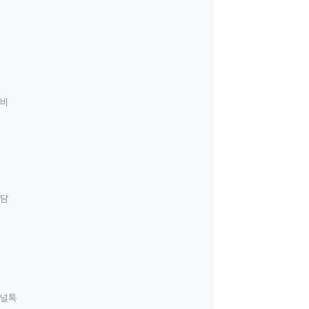
료비
상담
널톡