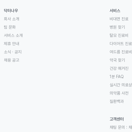
닥터나우
서비스
회사 소개
비대면 진료
팀 문화
병원 찾기
서비스 소개
탈모 진료비
제휴 안내
다이어트 진
소식 · 공지
여드름 진료비
채용 공고
약국 찾기
건강 매거진
1분 FAQ
실시간 의료
의약품 사전
질환백과
고객센터
채팅 문의 :
채