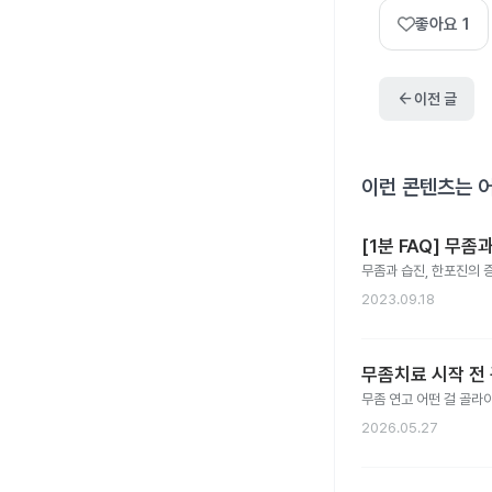
좋아요
1
arrow_back
이전 글
이런 콘텐츠는 
[1분 FAQ] 무
무좀과 습진, 한포진의 
2023.09.18
무좀치료 시작 전
무좀 연고 어떤 걸 골라
2026.05.27