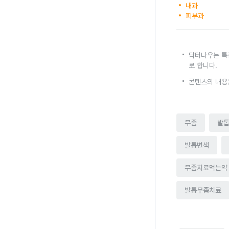
내과
피부과
닥터나우는 특
로 합니다.
콘텐츠의 내용
무좀
발
발톱변색
무좀치료먹는약
발톱무좀치료