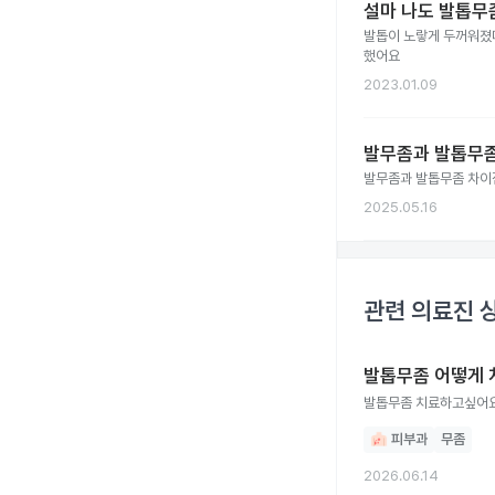
설마 나도 발톱무좀
발톱이 노랗게 두꺼워졌다
했어요
2023.01.09
발무좀과 발톱무좀
발무좀과 발톱무좀 차이
2025.05.16
관련 의료진 
발톱무좀 어떻게 
발톱무좀 치료하고싶어
피부과
무좀
2026.06.14