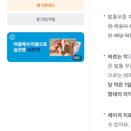
앱 다운로드
발톱무좀 
로그인/가입
한 복용이 
만 해당 약
바르는 약
AD
은 발톱 무
으로는 에피
당 약은 1일
형태의 의
레이저 치
수 있어요.