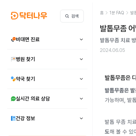
홈
1분 FAQ
발
검색
발톱무좀 어
비대면 진료
발톱무좀 치료 
2024.06.05
병원 찾기
발톱무좀은 다
약국 찾기
발톱무좀은 발
실시간 의료 상담
가능하며, 발톱
건강 정보
발톱 무좀 치
도
해 볼 수 있