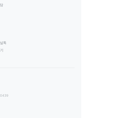
상담
널톡
하기
00439