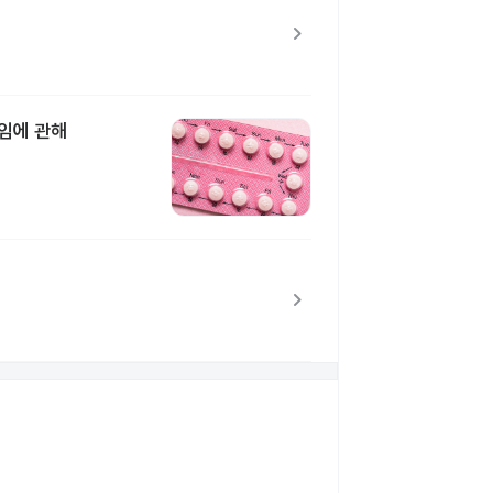
chevron_right
불임에 관해
chevron_right