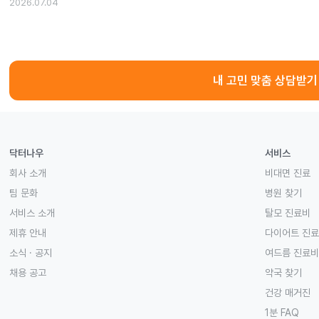
2026.07.04
내 고민 맞춤 상담받기
닥터나우
서비스
회사 소개
비대면 진료
팀 문화
병원 찾기
서비스 소개
탈모 진료비
제휴 안내
다이어트 진
소식 · 공지
여드름 진료비
채용 공고
약국 찾기
건강 매거진
1분 FAQ