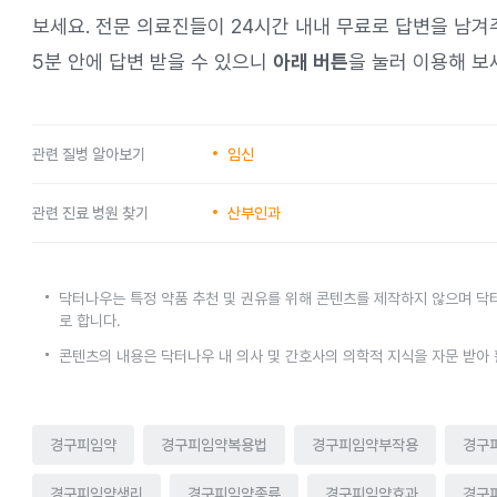
보세요. 전문 의료진들이 24시간 내내 무료로 답변을 남겨
5분 안에 답변 받을 수 있으니
아래 버튼
을 눌러 이용해 보
관련 질병 알아보기
임신
관련 진료 병원 찾기
산부인과
닥터나우는 특정 약품 추천 및 권유를 위해 콘텐츠를 제작하지 않으며 닥
로 합니다.
콘텐츠의 내용은 닥터나우 내 의사 및 간호사의 의학적 지식을 자문 받아
경구피임약
경구피임약복용법
경구피임약부작용
경구
경구피임약생리
경구피임약종류
경구피임약효과
경구