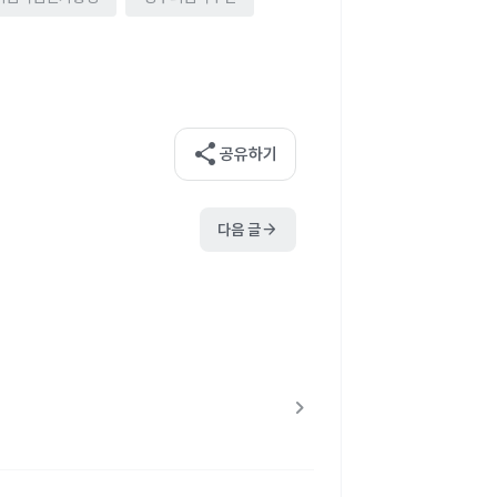
share
공유하기
arrow_forward
다음 글
chevron_right