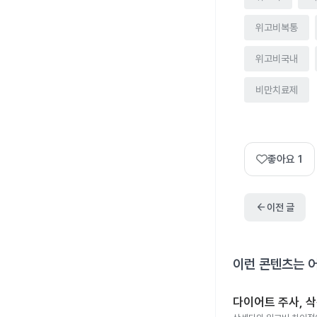
위고비복통
위고비국내
비만치료제
좋아요
1
arrow_back
이전 글
이런 콘텐츠는 
다이어트 주사, 