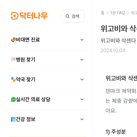
홈
1분 FAQ
위
검색
위고비와 삭
비대면 진료
위고비와 삭센다
2024.10.04
병원 찾기
위고비와 삭
약국 찾기
덴마크 제약회사
실시간 의료 상담
는 체중 감량
아요.
건강 정보
1) 주성분