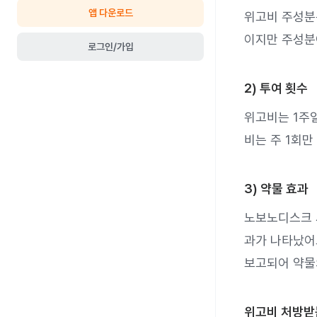
앱 다운로드
위고비 주성분은
이지만 주성분
로그인/가입
2) 투여 횟수
위고비는 1주일
비는 주 1회만
3) 약물 효과
노보노디스크 사
과가 나타났어요
보고되어 약물
위고비 처방받