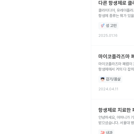
다른 항생제로 클
클라미디아, 유레아플라즈
항생제 종류는 뭐가 있
성 고민
2025.01.16
마이코플라즈마 폐
마이코플라즈마 폐렴이 2
항생제에서 거의 다 잡히
감기/몸살
2024.04.11
항생제로 치료한 
안녕하세요, 어머니가 기저
받으셨습니다. 서울대 병
설사가 심하게 오셨네요.
내과
안멈추고 기력이 없으십니