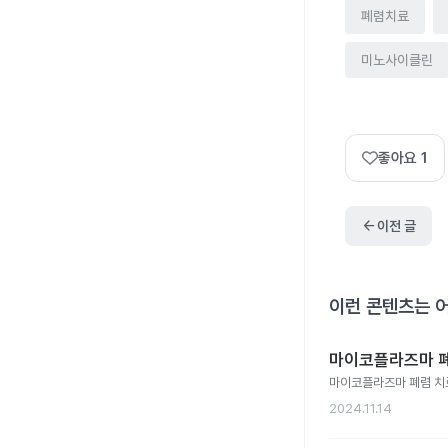
폐렴치료
미노사이클린
좋아요
1
arrow_back
이전 글
이런 콘텐츠는 
마이코플라즈마 폐
마이코플라즈마 폐렴 치
2024.11.14