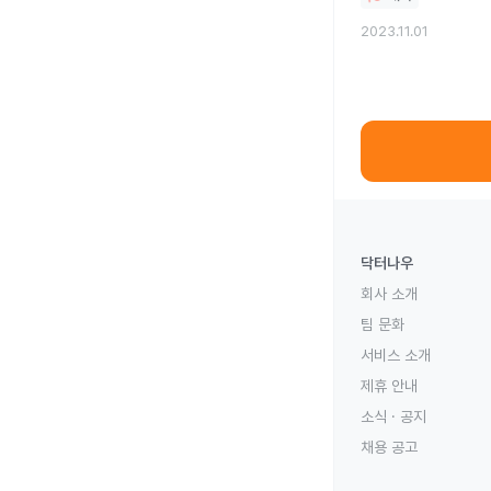
계십니다. 기침을 아직도
2023.11.01
다른 방법은 없는 지 궁
닥터나우
회사 소개
팀 문화
서비스 소개
제휴 안내
소식 · 공지
채용 공고