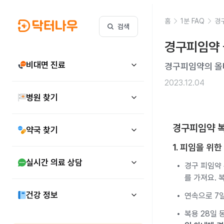
홈
1분 FAQ
경
검색
경구피임약 
비대면 진료
경구피임약의 올
2023.12.04
병원 찾기
경구피임약 
약국 찾기
1. 피임을 위
실시간 의료 상담
경구 피임약
를 가져요. 
건강 정보
연속으로 7
복용 28일