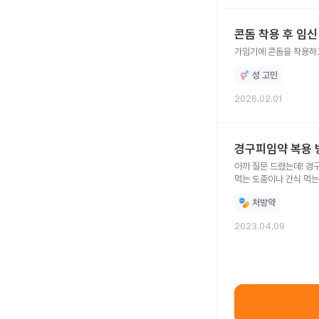
콘돔 착용 후 임
가임기에 콘돔을 착용하
성 고민
2026.02.01
경구피임약 복용 
아까 질문 드렸는데! 경
먹는 도중이나 간식 먹는 도중에
것은 인삼이나 자몽주스
처방약
2023.04.09