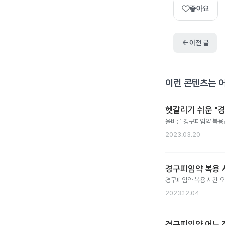
좋아요
arrow_back
이전 글
이런 콘텐츠는 
헷갈리기 쉬운 "경
올바른 경구피임약 복용법,
2023.03.20
경구피임약 복용 
경구피임약 복용 시간 오
2023.12.04
경구피임약 어느 