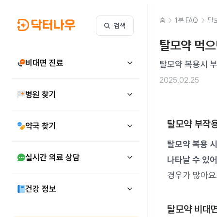
홈
1분 FAQ
탈
검색
탈모약 먹으
비대면 진료
탈모약 복용시 
2025.02.25
병원 찾기
탈모약 부작
약국 찾기
탈모약 복용 시
실시간 의료 상담
나타날 수 있어
경우가 많아요
건강 정보
탈모약 비대면