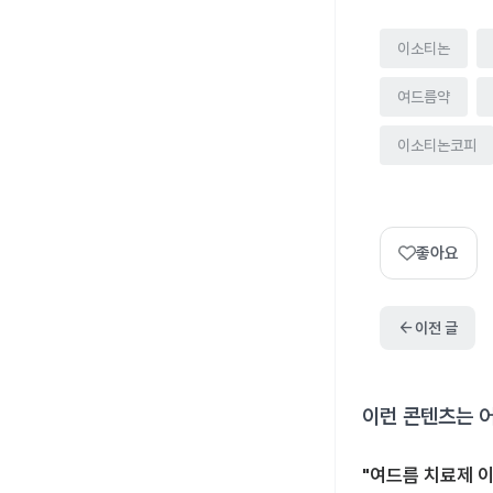
이소티논
여드름약
이소티논코피
좋아요
arrow_back
이전 글
이런 콘텐츠는 
"여드름 치료제 