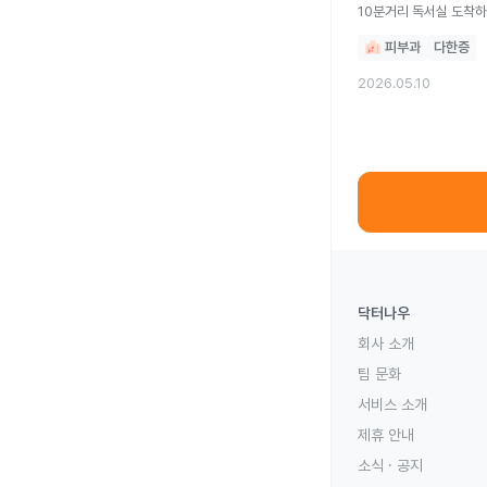
10분거리 독서실 도착하면 딱 걸음을
젖어서 애들이 머리 감았
피부과
다한증
젖어서 떡져보이고 머리
내성이나 부작용때문에 
2026.05.10
닥터나우
회사 소개
팀 문화
서비스 소개
제휴 안내
소식 · 공지