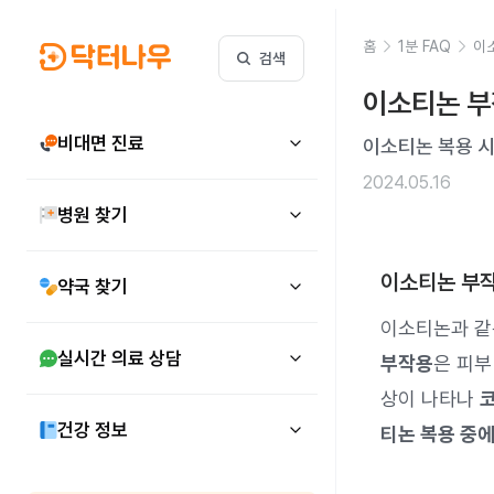
홈
1분 FAQ
이
검색
이소티논 부
비대면 진료
이소티논 복용 시
2024.05.16
병원 찾기
이소티논 부
약국 찾기
이소티논과 같
실시간 의료 상담
부작용
은 피
상이 나타나
코
건강 정보
티논 복용 중에