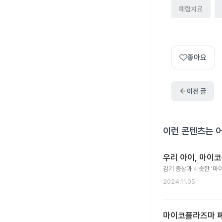
폐렴치료
좋아요
arrow_back
이전 글
이런 콘텐츠는 
우리 아이, 마이
감기 증상과 비슷한 '마
2024.11.05
마이코플라즈마 폐