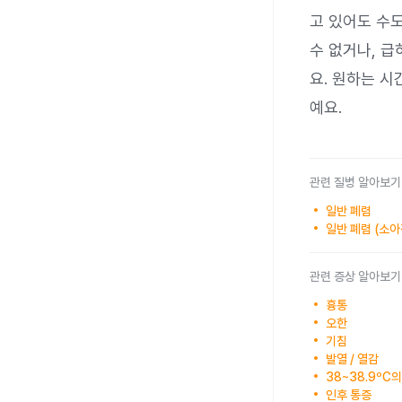
고 있어도 수
수 없거나, 
요. 원하는 
예요.
관련 질병 알아보기
일반 폐렴
일반 폐렴 (소
관련 증상 알아보기
흉통
오한
기침
발열 / 열감
38~38.9ºC
인후 통증