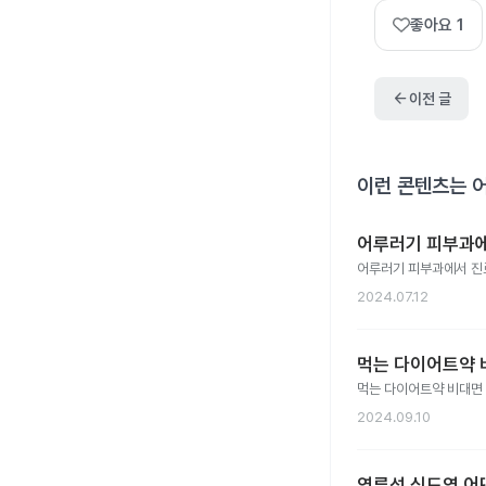
좋아요
1
arrow_back
이전 글
이런 콘텐츠는 
어루러기 피부과
어루러기 피부과에서 진
2024.07.12
먹는 다이어트약 
먹는 다이어트약 비대면 
2024.09.10
역류성 식도염 어