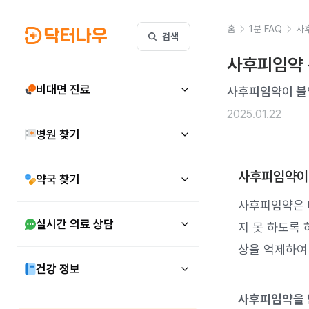
홈
1분 FAQ
사
검색
사후피임약 
비대면 진료
사후피임약이 불
2025.01.22
병원 찾기
사후피임약이 
약국 찾기
사후피임약은 
실시간 의료 상담
지 못 하도록 
상을 억제하여
건강 정보
사후피임약을 