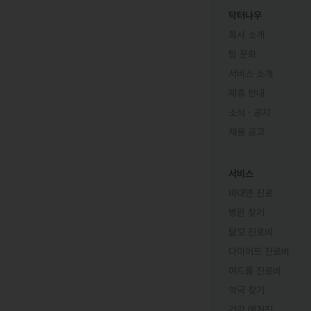
닥터나우
회사 소개
팀 문화
서비스 소개
제휴 안내
소식 · 공지
채용 공고
서비스
비대면 진료
병원 찾기
탈모 진료비
다이어트 진료비
여드름 진료비
약국 찾기
건강 매거진