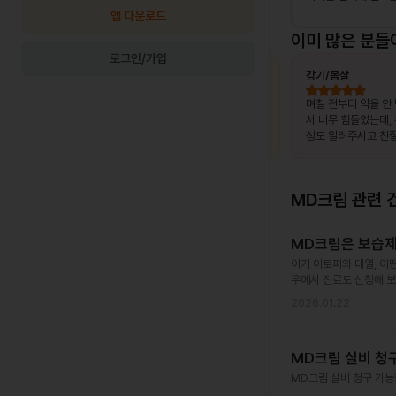
앱 다운로드
이미 많은 분들
로그인/가입
최OO님
상비약 처방
김OO님
감기/몸살
, 제가 느
복용 중이던 약이 떨어졌는데, 병원이 없는
며칠 전부터 약을 안
고 조금만
출장지에서 급하게 처방받을 수 있어 편했
서 너무 힘들었는데,
말 놀랐어
습니다.
성도 알려주시고 친절
서 좋았어요~~!!
MD크림
관련 
MD크림은 보습제
아기 아토피와 태열, 어
우에서 진료도 신청해 보
2026.01.22
MD크림 실비 청
MD크림 실비 청구 가능