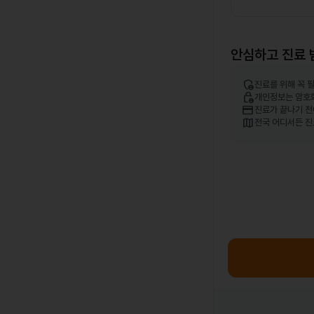
안심하고 진료 
admin_panel_settings
진료를 위해 꼭 
lock_person
개인정보는 암호
credit_card
진료가 끝나기 전
map
전국 어디서든 진