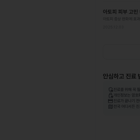
아토피 피부 고민 
아토피 증상 완화에 효과
2025.12.03
안심하고 진료 
admin_panel_settings
진료를 위해 꼭 
lock_person
개인정보는 암호
credit_card
진료가 끝나기 전
map
전국 어디서든 진