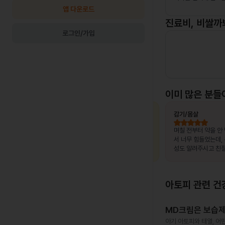
앱 다운로드
진료비, 비쌀까
로그인/가입
이미 많은 분들
최OO님
상비약 처방
김OO님
감기/몸살
, 제가 느
복용 중이던 약이 떨어졌는데, 병원이 없는
며칠 전부터 약을 안
고 조금만
출장지에서 급하게 처방받을 수 있어 편했
서 너무 힘들었는데,
말 놀랐어
습니다.
성도 알려주시고 친절
서 좋았어요~~!!
아토피
관련 건
MD크림은 보습제
아기 아토피와 태열, 어