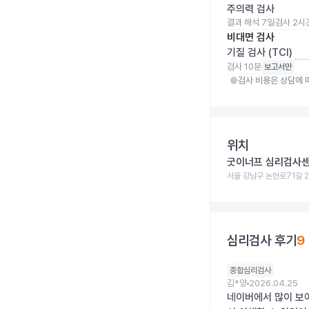
주의력 검사
결과 해석
7
일
검사
2시
비대면 검사
기질 검사 (TCI)
검사
10분
보고서만
검사 비용은 상담에 
info
위치
굿이너프 심리검사
서울 강남구 논현로71길 2
심리검사 후기
9
종합심리검사
김*양
2026.04.25
네이버에서 많이 보여