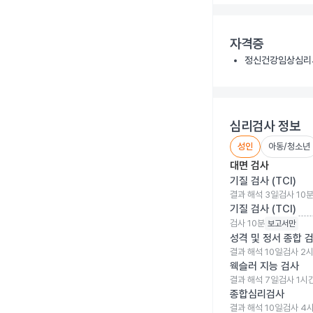
자격증
정신건강임상심리사
심리검사 정보
성인
아동/청소년
대면 검사
기질 검사 (TCI)
결과 해석
3
일
검사
10
기질 검사 (TCI)
검사
10분
보고서만
성격 및 정서 종합 
결과 해석
10
일
검사
2시
웩슬러 지능 검사
결과 해석
7
일
검사
1시
종합심리검사
결과 해석
10
일
검사
4