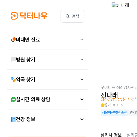
검색
비대면 진료
병원 찾기
약국 찾기
굿이너프 심리검사센
신나래
실시간 의료 상담
정신건강임상심리사
경
chevron_right
9
개 후기
서울아산병원 출신
연세
건강 정보
심리사 정보
심리