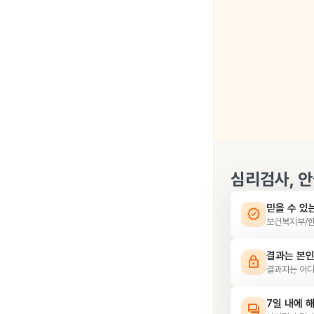
심리검사, 
믿을 수 있
verified
보건복지부/한
결과는 본인
lock
결과지는 어디
7일 내에 
forum