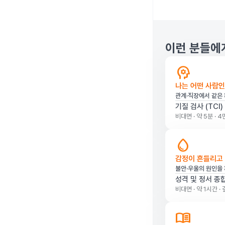
이런 분들에
psychology
나는 어떤 사람인
관계·직장에서 같은 
기질 검사 (TCI)
비대면 · 약 5분 · 
water_drop
감정이 흔들리고
불안·우울의 원인을 
성격 및 정서 종
비대면 · 약 1시간 
menu_book