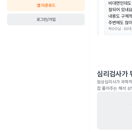
업그레이드
'나라는 사람은 누구인가’에 대한 파편
비대면인데도
앱 다운로드
알게 되
들이 심리검사와 상담, 해석 상담을 통
잘되어 있네요
서 전문
해 가지런하게 놓여서 확인할 수 있게
내용도 구체적
로그인/가입
습니다!
된 값진 경험이었습니다.
주변에도 많이
김OO
님 ·
30대
박OO
님 ·
30대
심리검사가 
임상심리사가 과학적
접 풀어주는 해석 상