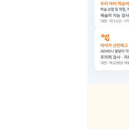
우리 아이 학습
학습 강점 및 약점, 
웩슬러 지능 검사
대면 · 약 1시간 · 1
account_tree
아이가 산만하고
ADHD나 발달이 걱
주의력 검사 · 자
대면 · 학교/병원 