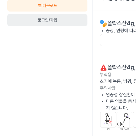
앱 다운로드
로그인/가입
폴락스산4g
증상, 연령에 따
폴락스산4g
부작용
초기에 복통, 방귀,
주의사항
염증성 장질환이
다른 약물을 동시
지 않습니다.