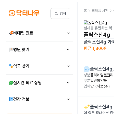
홈
의약품 사전
검색
설사를 유발하는 약
비대면 진료
폴락스산4g
폴락스산4g
가
평균
1,800원
병원 찾기
약국 찾기
폴락스산4g
성분
폴리에틸렌글리콜
구분
일반의약품
실시간 의료 상담
업체
안국약품(주)
건강 정보
폴락스산4g
이 약은 장내수분 흡