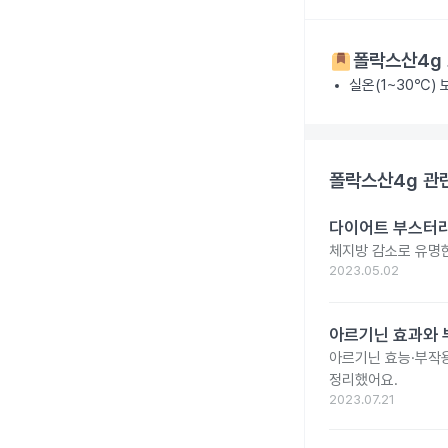
폴락스산4g
실온(1~30℃)
폴락스산4g
관련
다이어트 부스터라
체지방 감소로 유명한
2023.05.02
아르기닌 효과와 부
아르기닌 효능·부작용
정리했어요.
2023.07.21