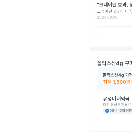
"크레아틴 효과, 
크레아틴 효과부터 부
2023.08.08
폴락스산4g
구매
폴락스산4g
가
최저
1,800
원
유성미래약국
대전 유성구 계룡로 
check_circle
25년 12월 인증