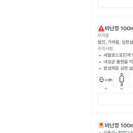
바난정 100
부작용
발진, 가려움, 심한
주의사항
세팔로스포린계 
내성균 출현을 막
항생제로 심한 설
바난정 100
실온(1~30℃)