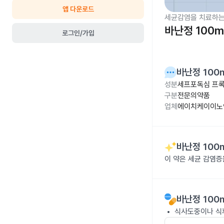
앱 다운로드
세균감염을 치료하는
바난정 100m
로그인/가입
바난정 100
성분
세프포독심 프록
구분
전문의약품
업체
에이치케이이노
바난정 100
이 약은 세균 감염
바난정 100
식사도중이나 식후