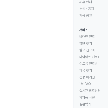
제휴 안내
소식 · 공지
채용 공고
서비스
비대면 진료
병원 찾기
탈모 진료비
다이어트 진료비
여드름 진료비
약국 찾기
건강 매거진
1분 FAQ
실시간 의료상담
의약품 사전
질환백과