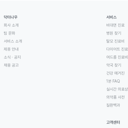
닥터나우
서비스
회사 소개
비대면 진료
팀 문화
병원 찾기
서비스 소개
탈모 진료비
제휴 안내
다이어트 진
소식 · 공지
여드름 진료비
채용 공고
약국 찾기
건강 매거진
1분 FAQ
실시간 의료
의약품 사전
질환백과
고객센터