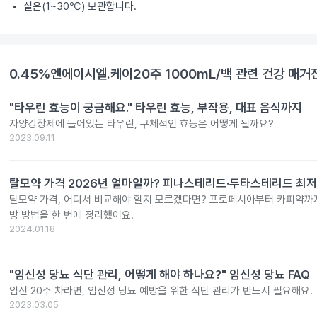
실온(1~30℃) 보관합니다.
0.45%엔에이시엘.케이20주 1000mL/백
관련 건강 매거
"타우린 효능이 궁금해요." 타우린 효능, 부작용, 대표 음식까지
자양강장제에 들어있는 타우린, 구체적인 효능은 어떻게 될까요?
2023.09.11
탈모약 가격 2026년 얼마일까? 피나스테리드·두타스테리드 최저
탈모약 가격, 어디서 비교해야 할지 모르겠다면? 프로페시아부터 카피약까지
방 방법을 한 번에 정리했어요.
2024.01.18
"임신성 당뇨 식단 관리, 어떻게 해야 하나요?" 임신성 당뇨 FAQ
임신 20주 차라면, 임신성 당뇨 예방을 위한 식단 관리가 반드시 필요해요.
2023.03.05