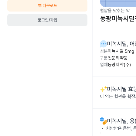
앱 다운로드
혈압을 낮추는 약
동광미녹시딜정
로그인/가입
미녹시딜
, 
성분
미녹시딜 5mg
구분
전문의약품
업체
동광제약(주)
미녹시딜
효능
이 약은 혈관을 확
미녹시딜
, 
처방받은 용법, 