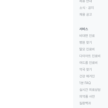
제휴 안내
소식 · 공지
채용 공고
서비스
비대면 진료
병원 찾기
탈모 진료비
다이어트 진료비
여드름 진료비
약국 찾기
건강 매거진
1분 FAQ
실시간 의료상담
의약품 사전
질환백과