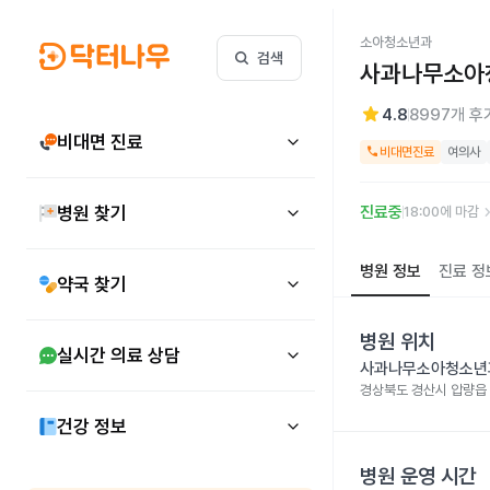
소아청소년과
검색
사과나무소아
star
4.8
8997
개 후
비대면 진료
call
비대면진료
여의사
keyboard_arr
병원 찾기
진료중
18:00에 마감
병원 정보
진료 정
약국 찾기
병원 위치
실시간 의료 상담
사과나무소아청소년
경상북도 경산시 압량읍
건강 정보
병원 운영 시간