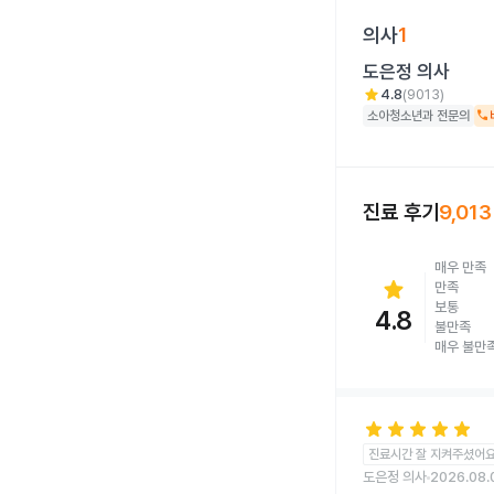
의사
1
도은정
의사
star
4.8
(
9013
)
소아청소년과
전문의
call
진료 후기
9,013
매우 만족
star
만족
보통
4.8
불만족
매우 불만
star
star
star
star
star
진료시간 잘 지켜주셨어
도은정 의사
2026.08.