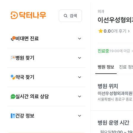
외과
검색
이선우성형외
star
keyboard_arrow_right
0.0
0
개 후기
비대면 진료
keyboard_arr
진료중
19:00에 마감
병원 찾기
병원 정보
진료 정
약국 찾기
병원 위치
이선우성형외과의원
실시간 의료 상담
서울특별시 종로구 종로 1
건강 정보
병원 운영 시간
월요일
10:00 ~ 19