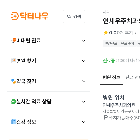
치과
검색
연세우주치과
star
keyboard_arrow_right
0.0
0
개 후기
비대면 진료
야간진료
유료 주차
keyboard_arr
병원 찾기
진료중
21:00에 마감
병원 정보
진료 정
약국 찾기
병원 위치
실시간 의료 상담
연세우주치과의원
서울특별시 강동구 아리수
local_parking
주차가능대수(50
건강 정보