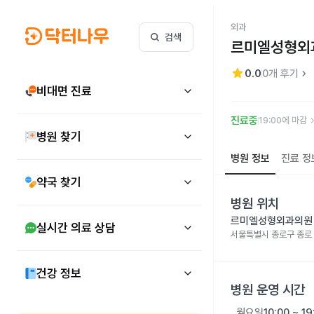
외과
검색
르미엘성형외
star
keyboard_arrow_right
0.0
0
개 후기
비대면 진료
keyboard_arr
진료중
19:00에 마감
병원 찾기
병원 정보
진료 정
약국 찾기
병원 위치
르미엘성형외과의원
실시간 의료 상담
서울특별시 종로구 종로 1
건강 정보
병원 운영 시간
월요일
10:00 ~ 19