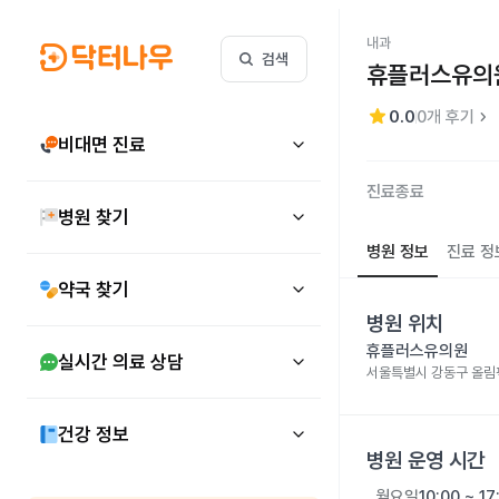
내과
검색
휴플러스유의
star
keyboard_arrow_right
0.0
0
개 후기
비대면 진료
진료종료
병원 찾기
병원 정보
진료 정
약국 찾기
병원 위치
휴플러스유의원
실시간 의료 상담
서울특별시 강동구 올림픽
건강 정보
병원 운영 시간
월요일
10:00 ~ 17