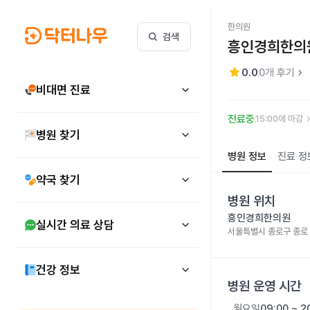
한의원
검색
흥인경희한의
star
keyboard_arrow_right
0.0
0
개 후기
비대면 진료
keyboard_arr
진료중
15:00에 마감
병원 찾기
병원 정보
진료 정
약국 찾기
병원 위치
흥인경희한의원
실시간 의료 상담
서울특별시 종로구 종로 3
건강 정보
병원 운영 시간
월요일
09:00 ~ 2