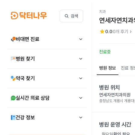
치과
검색
연세자연치과
star
keyboard_arrow_right
0.0
0
개 후기
비대면 진료
진료중
병원 찾기
병원 정보
진료 정
약국 찾기
병원 위치
연세자연치과의원
실시간 의료 상담
충청남도 계룡시 계룡대로 
건강 정보
병원 운영 시간
월요일
확인 필요