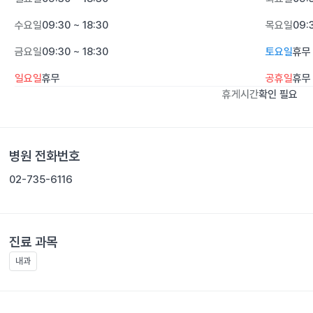
수요일
09:30 ~ 18:30
목요일
09:
금요일
09:30 ~ 18:30
토요일
휴무
일요일
휴무
공휴일
휴무
휴게시간
확인 필요
병원 전화번호
02-735-6116
진료 과목
내과