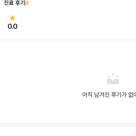
진료 후기
0
star
0.0
upcoming
아직 남겨진 후기가 없