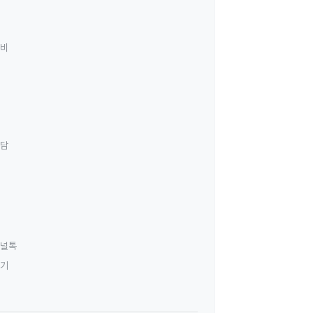
료비
상담
널톡
하기