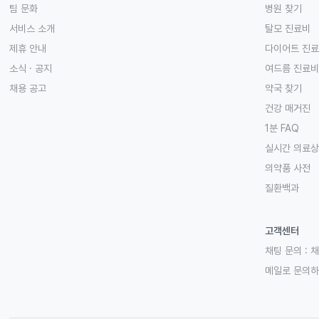
팀 문화
병원 찾기
서비스 소개
탈모 진료비
제휴 안내
다이어트 진
소식 · 공지
여드름 진료비
채용 공고
약국 찾기
건강 매거진
1분 FAQ
실시간 의료
의약품 사전
질환백과
고객센터
채팅 문의 :
채
메일로 문의