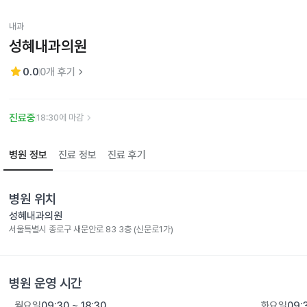
내과
성혜내과의원
star
keyboard_arrow_right
0.0
0
개 후기
keyboard_arrow_right
진료중
18:30에 마감
병원 정보
진료 정보
진료 후기
병원 위치
성혜내과의원
서울특별시 종로구 새문안로 83 3층 (신문로1가)
병원 운영 시간
월요일
09:30 ~ 18:30
화요일
09: