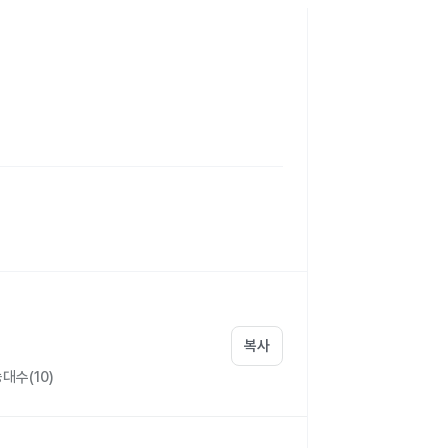
복사
수(10)