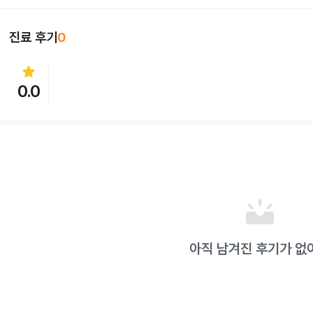
진료 후기
0
star
0.0
upcoming
아직 남겨진 후기가 없