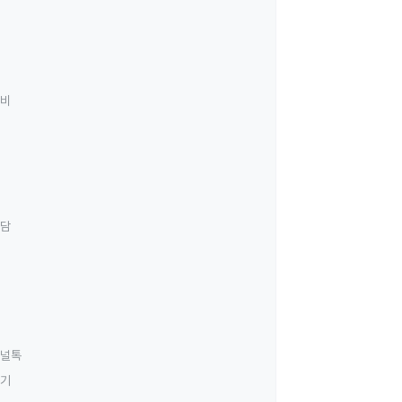
료비
상담
널톡
하기