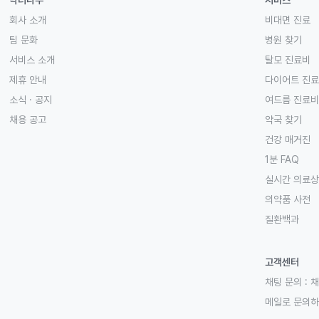
닥터나우
서비스
회사 소개
비대면 진료
팀 문화
병원 찾기
서비스 소개
탈모 진료비
제휴 안내
다이어트 진
소식 · 공지
여드름 진료비
채용 공고
약국 찾기
건강 매거진
1분 FAQ
실시간 의료
의약품 사전
질환백과
고객센터
채팅 문의 :
채
메일로 문의