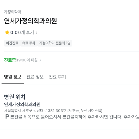
가정의학과
연세가정의학과의원
star
keyboard_arrow_right
0.0
0
개 후기
야간진료
유료 주차
가정의학과 전문의 1명
keyboard_arrow_right
진료중
19:00에 마감
병원 정보
진료 정보
진료 후기
병원 위치
연세가정의학과의원
서울특별시 서초구 강남대로 381 303호 (서초동, 두산베어스텔)
local_parking
본건물 뒤쪽으로 들어오셔서 본건물지하에 주차하시면 됩니다. 주차가능대