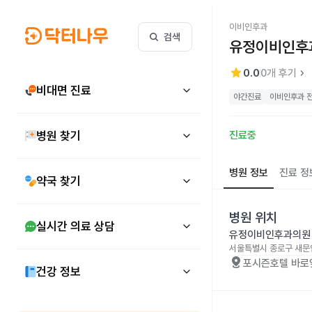
이비인후과
검색
유정이비인후
star
keyboard_arrow_right
0.0
0
개 후기
비대면 진료
야간진료
이비인후과 전
병원 찾기
진료중
병원 정보
진료 정
약국 찾기
병원 위치
실시간 의료 상담
유정이비인후과의원
서울특별시 종로구 새문안로
distance
포시즌호텔 바로앞
건강 정보