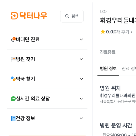
내과
검색
휘경우리들내
star
keyboard_arrow_right
0.0
0
개 후기
비대면 진료
진료종료
병원 찾기
병원 정보
진료 정
약국 찾기
병원 위치
휘경우리들내과의원
실시간 의료 상담
서울특별시 동대문구 휘경
건강 정보
병원 운영 시간
월요일
09:00 ~ 1