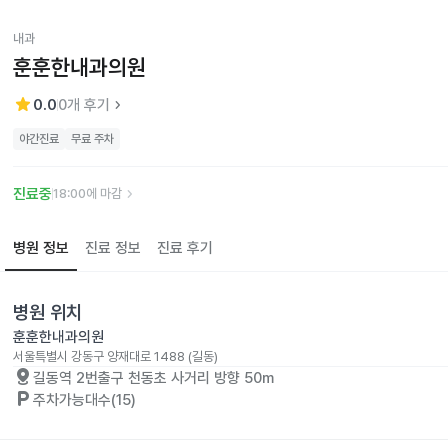
내과
훈훈한내과의원
star
keyboard_arrow_right
0.0
0
개 후기
야간진료
무료 주차
keyboard_arrow_right
진료중
18:00에 마감
병원 정보
진료 정보
진료 후기
병원 위치
훈훈한내과의원
서울특별시 강동구 양재대로 1488 (길동)
distance
길동역 2번출구 천동초 사거리 방향 50m
local_parking
주차가능대수(15)