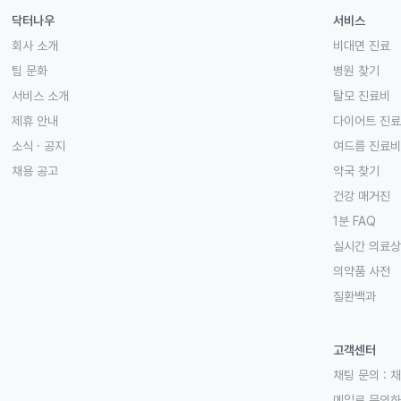
닥터나우
서비스
회사 소개
비대면 진료
팀 문화
병원 찾기
서비스 소개
탈모 진료비
제휴 안내
다이어트 진
소식 · 공지
여드름 진료비
채용 공고
약국 찾기
건강 매거진
1분 FAQ
실시간 의료
의약품 사전
질환백과
고객센터
채팅 문의 :
채
메일로 문의