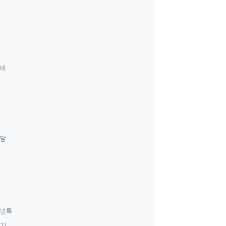
료비
상담
널톡
하기