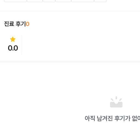
진료 후기
0
star
0.0
upcoming
아직 남겨진 후기가 없