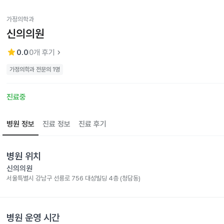
가정의학과
신의의원
star
keyboard_arrow_right
0.0
0
개 후기
가정의학과 전문의 1명
진료중
병원 정보
진료 정보
진료 후기
병원 위치
신의의원
서울특별시 강남구 선릉로 756 대성빌딩 4층 (청담동)
병원 운영 시간