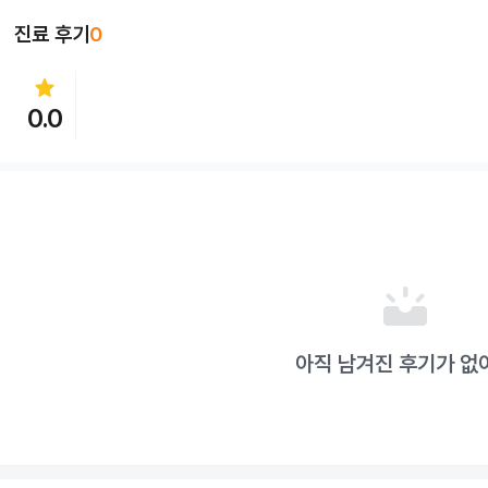
진료 후기
0
star
0.0
upcoming
아직 남겨진 후기가 없