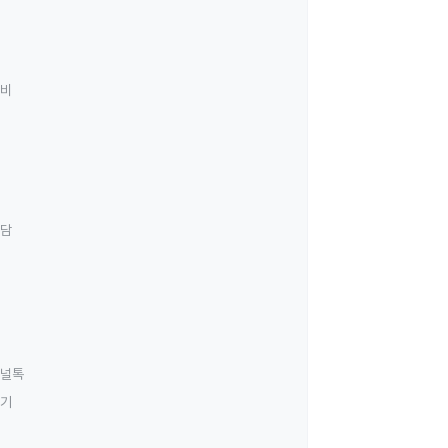
료비
상담
널톡
하기