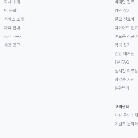
회사 소개
비대면 진료
팀 문화
병원 찾기
서비스 소개
탈모 진료비
제휴 안내
다이어트 진
소식 · 공지
여드름 진료비
채용 공고
약국 찾기
건강 매거진
1분 FAQ
실시간 의료
의약품 사전
질환백과
고객센터
채팅 문의 :
채
메일로 문의