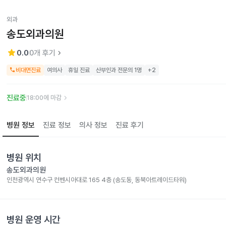
외과
송도외과의원
star
keyboard_arrow_right
0.0
0
개 후기
call
비대면진료
여의사
휴일 진료
산부인과 전문의 1명
+
2
keyboard_arrow_right
진료중
18:00에 마감
병원 정보
진료 정보
의사 정보
진료 후기
병원 위치
송도외과의원
인천광역시 연수구 컨벤시아대로 165 4층 (송도동, 동북아트레이드타워)
병원 운영 시간