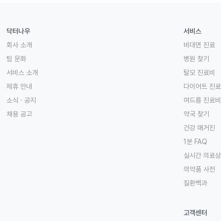
닥터나우
서비스
회사 소개
비대면 진료
팀 문화
병원 찾기
서비스 소개
탈모 진료비
제휴 안내
다이어트 진
소식 · 공지
여드름 진료비
채용 공고
약국 찾기
건강 매거진
1분 FAQ
실시간 의료
의약품 사전
질환백과
고객센터