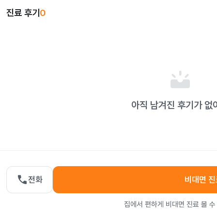
진료 후기
0
upcoming
아직 남겨진 후기가 없
call
전화
비대면 진
집에서 편하게 비대면 진료 볼 수