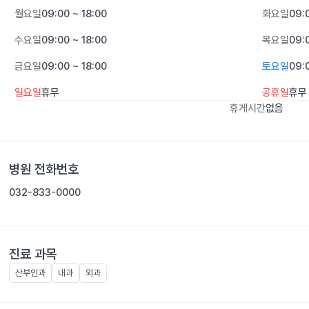
월요일
09:00 ~ 18:00
화요일
09:
수요일
09:00 ~ 18:00
목요일
09:
금요일
09:00 ~ 18:00
토요일
09:
일요일
휴무
공휴일
휴무
휴게시간
없음
병원 전화번호
032-833-0000
진료 과목
산부인과
내과
외과