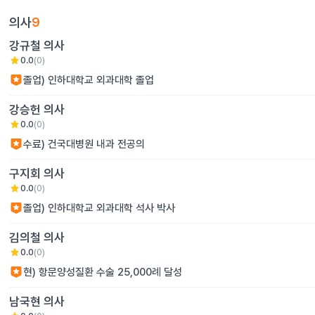
의사
9
강규철
의사
star
0.0
(
0
)
졸업) 인하대학교 외과대학 졸업
강승헌
의사
star
0.0
(
0
)
수료) 건국대병원 내과 전공의
구지회
의사
star
0.0
(
0
)
졸업) 인하대학교 외과대학 석사 박사
김의철
의사
star
0.0
(
0
)
현) 항문양성질환 수술 25,000례 달성
남국현
의사