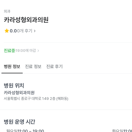
외과
카라성형외과의원
star
keyboard_arrow_right
0.0
0
개 후기
keyboard_arrow_right
진료중
19:00에 마감
병원 정보
진료 정보
진료 후기
병원 위치
카라성형외과의원
서울특별시 종로구 대학로 149 2층 (혜화동)
병원 운영 시간
월요일
11:00 ~ 19:00
화요일
11:0