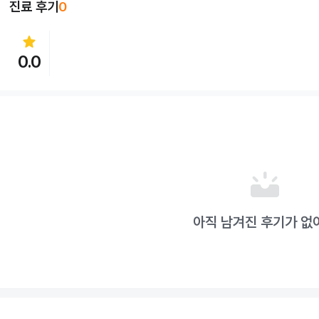
진료 후기
0
star
0.0
upcoming
아직 남겨진 후기가 없