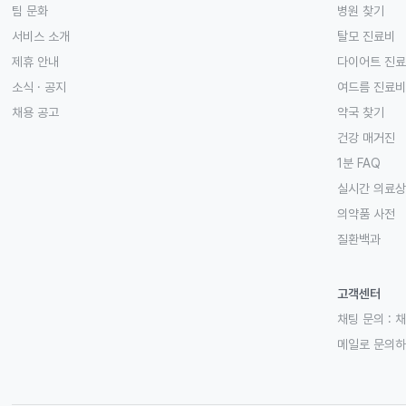
팀 문화
병원 찾기
서비스 소개
탈모 진료비
제휴 안내
다이어트 진
소식 · 공지
여드름 진료비
채용 공고
약국 찾기
건강 매거진
1분 FAQ
실시간 의료
의약품 사전
질환백과
고객센터
채팅 문의 :
채
메일로 문의