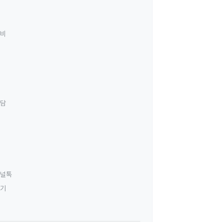
료비
상담
널톡
하기