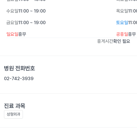
수요일
11:00 ~ 19:00
목요일
11:0
금요일
11:00 ~ 19:00
토요일
11:0
일요일
휴무
공휴일
휴무
휴게시간
확인 필요
병원 전화번호
02-742-3939
진료 과목
성형외과