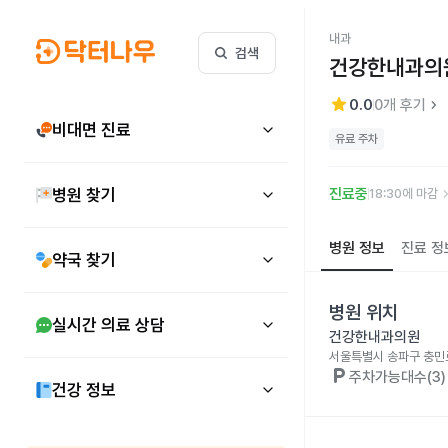
내과
검색
건강한내과의
star
keyboard_arrow_right
0.0
0
개 후기
비대면 진료
유료 주차
keyboard_arr
병원 찾기
진료중
18:30에 마감
병원 정보
진료 정
약국 찾기
병원 위치
실시간 의료 상담
건강한내과의원
서울특별시 송파구 충민로
local_parking
주차가능대수(3)
건강 정보