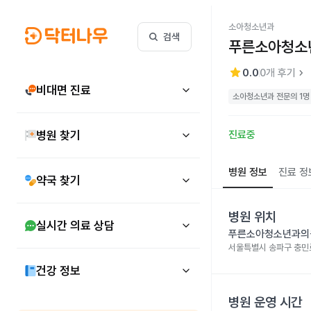
소아청소년과
검색
푸른소아청소
star
keyboard_arrow_right
0.0
0
개 후기
비대면 진료
소아청소년과 전문의 1명
병원 찾기
진료중
병원 정보
진료 정
약국 찾기
병원 위치
실시간 의료 상담
푸른소아청소년과의
서울특별시 송파구 충민로
건강 정보
병원 운영 시간