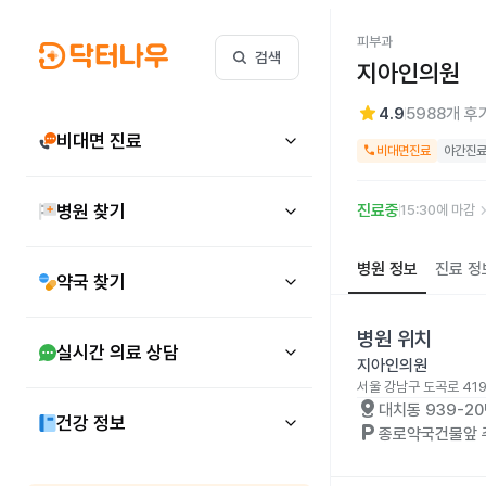
피부과
검색
지아인의원
star
4.9
5988
개 후
비대면 진료
call
비대면진료
야간진
keyboard_arr
병원 찾기
진료중
15:30에 마감
병원 정보
진료 정
약국 찾기
병원 위치
실시간 의료 상담
지아인의원
서울 강남구 도곡로 419
distance
대치동 939-2
건강 정보
local_parking
종로약국건물앞 