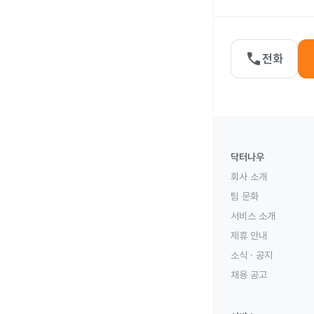
call
전화
닥터나우
회사 소개
팀 문화
서비스 소개
제휴 안내
소식 · 공지
채용 공고