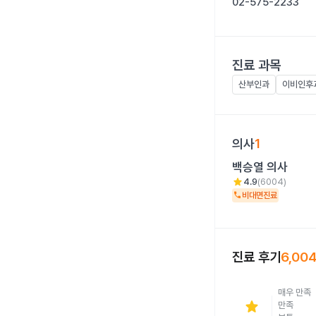
02-575-2233
진료 과목
산부인과
이비인후
의사
1
백승열
의사
star
4.9
(
6004
)
call
비대면진료
진료 후기
6,00
매우 만족
star
만족