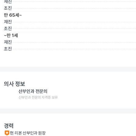
재진
초진
만 65세~
재진
초진
~만 1세
재진
초진
의사 정보
산부인과 전문의
산부인과 전문의 자격증 보유
경력
현 리본 산부인과 원장