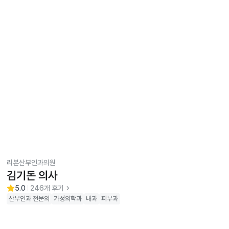
비대면 진료
리본산부인과의원
김기돈 의사
chevron_right
5.0
246
개 후기
산부인과
전문의
가정의학과
내과
피부과