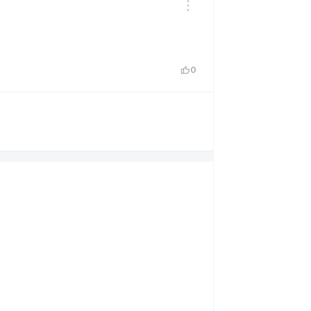
thumb_up
0