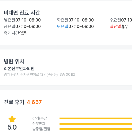
비대면 진료 시간
월요일
07:10~08:00
화요일
07:10~08:00
수요일
07:1
금요일
07:10~08:00
토요일
07:10~08:00
일요일
휴무
휴게시간
없음
병원 위치
리본산부인과의원
경기 용인시 수지구 현암로 127 (죽전동), 3층 301호
진료 후기
4,657
감기/독감
산부인과
5.0
방광염/질염