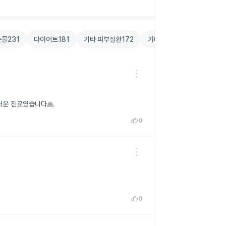
눈물
231
다이어트
181
기타 피부질환
172
기타 여성 질환
127
여드
러운 진료였습니다🙏
thumb_up
0
thumb_up
0