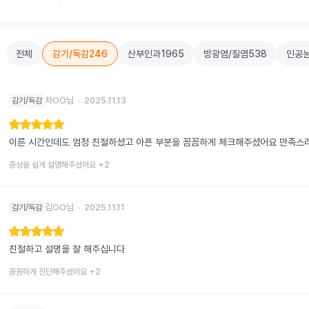
전체
감기/독감
246
산부인과
1965
방광염/질염
538
인공
차OO님
•
2025.11.13
감기/독감
이른 시간인데도 엄청 친절하셨고 아픈 부분을 꼼꼼하게 체크해주셨어요 만족스
증상을 쉽게 설명해주셨어요
+
2
김OO님
•
2025.11.11
감기/독감
친절하고 설명을 잘 해주십니다
꼼꼼하게 진단해주셨어요
+
2