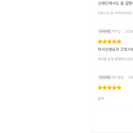
선생인께서도 잘 걸명
진료시간 잘 지켜주셨어요
허*님
•
202
다이어트
의사선생님과 간호사분
증상을 쉽게 설명해주셨어
장*정님
•
20
다이어트
thumb_up
0