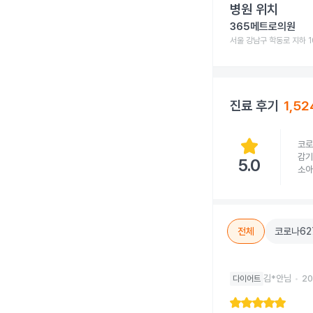
병원 위치
365메트로의원
서울 강남구 학동로 지하 10
진료 후기
1,52
코로
감기
5.0
소아
전체
코로나
62
김*안님
•
20
다이어트