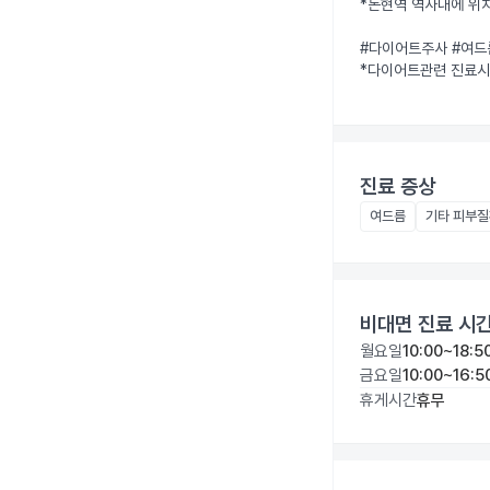
*논현역 역사내에 위치 
#다이어트주사 #여드름
*다이어트관련 진료시
진료 증상
여드름
기타 피부
비대면 진료 시
월요일
10:00~18:5
금요일
10:00~16:5
휴게시간
휴무