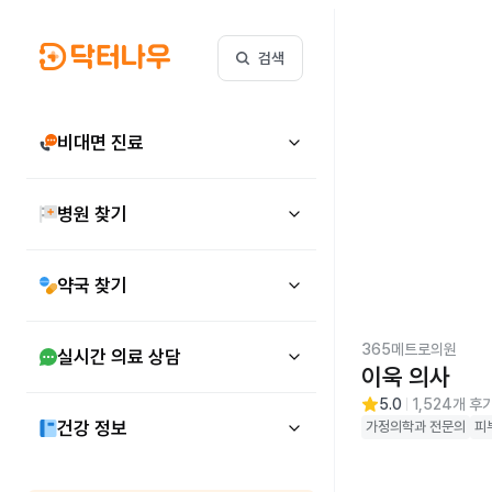
비대면 진료
검색
비대면 진료
병원 찾기
약국 찾기
365메트로의원
실시간 의료 상담
이욱 의사
5.0
1,524
개 후
건강 정보
가정의학과
전문의
피