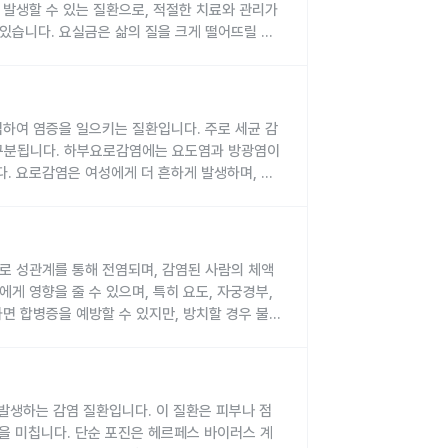
 직접적인 접촉을 통해 전파될 수 있습니다. 또한,
저하 등 다른 요인에 의해 발생하는 질염의 원인이
 발생할 수 있는 질환으로, 적절한 치료와 관리가
있습니다. 요실금은 삶의 질을 크게 떨어뜨릴 수
같은 증상이 나타날 수 있습니다.
다.
 어려워집니다. 임신, 출산, 노화 등이 주요 원인
날 수 있습니다.
마렵거나 참기 어려울 수 있습니다.
입하여 염증을 일으키는 질환입니다. 주로 세균 감
 이어질 수 있습니다. 따라서 증상이 나타나면 빠
날 수 있습니다.
줄 수 있습니다.
 구분됩니다. 하부요로감염에는 요도염과 방광염이
.
. 요로감염은 여성에게 더 흔하게 발생하며, 대
진단 방법은 다음과 같습니다.
니다.
료하지 않으면 신장 손상 등 합병증이 생길 수 있어
 통해 요로로 침입하면서 감염을 일으킵니다. 그
 수 있습니다.
 다음과 같습니다.
니다.
우
인 검진이 권장됩니다.
감염 원인을 확인할 수 있습니다.
로 성관계를 통해 전염되며, 감염된 사람의 체액
 방법이 사용됩니다.
될 수 있습니다.
게 영향을 줄 수 있으며, 특히 요도, 자궁경부,
용 등도 감염 위험을 높입니다. 여성은 요도가 짧고
하면 합병증을 예방할 수 있지만, 방치할 경우 불임
합니다.
전염되며, 감염된 사람의 생식기, 항문, 인두 등에
 나타납니다.
일어납니다.
자제하는 것이 중요합니다. 또한, 치료 후에도 정
 있습니다.
의해 발생하는 감염 질환입니다. 이 질환은 피부나 점
니다.
 낮습니다.
향을 미칩니다. 단순 포진은 헤르페스 바이러스 계
부 사람은 증상이 나타나지 않기도 합니다.