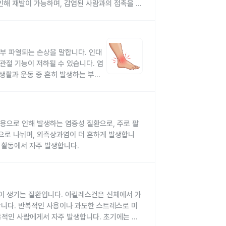
 있습니다.
 인해 재발이 가능하며, 감염된 사람과의 접촉을 통
할 수 있습니다.
에 영향을 줍니다.
두 가지 유형으로 나뉘며, 각각 다른 부위에 감염
 빠르게 진료를 받아야 합니다.
하는 것이 필요합니다.
법은 다음과 같습니다.
 지켜야 합니다.
.
부 파열되는 손상을 말합니다. 인대
있습니다.
, 입술에 물집이 있는 사람과의 입맞춤, 성교, 또
니다.
관절 기능이 저하될 수 있습니다. 염
 물집이나 궤양에 직접 접촉하거나, 감염된 사람의
일상생활과 운동 중 흔히 발생하는 부상
성병을 예방하고, 감염 시에는 빠르게 치료받는 것
 증상이 개선됩니다. 치료하지 않고 방치할 경우
우
 미칠 수 있습니다. 따라서 조기에 진단하고 꾸준
인합니다.
용으로 인해 발생하는 염증성 질환으로, 주로 팔
 나타납니다.
니다.
로 나뉘며, 외측상과염이 더 흔하게 발생합니
4주 정도 지속됩니다. 재발이 가능하며, 재발 시
울 수 있습니다.
.
인 활동에서 자주 발생합니다.
항생제가 사용됩니다.
.
필요합니다.
 진단을 위해 다음과 같은 검사가 수행될 수 있
므로 긍정적인 마음을 유지하는 것이 필요합니다.
직업에서 팔꿈치 힘줄에 지속적인 스트레스가 가해질
료합니다.
다.
다.
해야 합니다.
염 여부를 판단합니다.
가합니다.
요한 부담을 주어 질환을 유발할 수 있습니다.
 검출합니다.
이 생기는 질환입니다. 아킬레스건은 신체에서 가
여부를 확인합니다.
음과 같이 구분됩니다.
어날 경우 힘줄에 손상이 발생할 수 있습니다.
니다.
 합니다. 반복적인 사용이나 과도한 스트레스로 미
상 범위와 관절 불안정성에 따라 구분됩
사용합니다.
발생 위험이 높아집니다.
합니다. 특히, 증상이 명확하지 않은 경우나 다
동적인 사람에게서 자주 발생합니다. 초기에는 통
다.
수 있습니다.
동, 장시간 키보드나 마우스 사용 등이 원인이 될