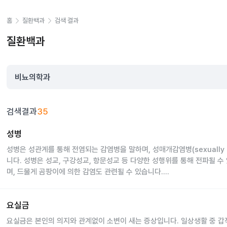
홈
질환백과
검색 결과
질환백과
검색결과
35
성병 질환 정보 보기
성병
성병은 성관계를 통해 전염되는 감염병을 말하며, 성매개감염병(sexually tran
니다. 성병은 성교, 구강성교, 항문성교 등 다양한 성행위를 통해 전파될 수 
며, 드물게 곰팡이에 의한 감염도 관련될 수 있습니다.
성병은 초기에는 증상이 없거나 가벼운 증상만 나타나는 경우가 많아, 감염
성병은 다양한 원인에 의해 발생할 수 있습니다. 주요 원인은 다음과 같습니
가 많습니다. 따라서 정기적인 검진과 예방이 매우 중요합니다.
세균
: 매독, 임질, 연성하감, 비임균성 요도염 등이 이에 해당합니다.
요실금 질환 정보 보기
요실금
바이러스
: 헤르페스, 인유두종바이러스(HPV), 인간면역결핍바이러스(HIV
원충
: 트리코모나스 감염 등이 이에 해당합니다.
요실금은 본인의 의지와 관계없이 소변이 새는 증상입니다. 일상생활 중 갑