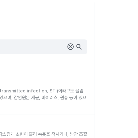
cancel
search
smitted infection, STI)이라고도 불립
있으며, 감염원은 세균, 바이러스, 원충 등이 있으
된 사람도 모르고 다른 사람에게 전염시키는 경우
다.
) 등이 이에 해당합니다.
작스럽게 소변이 흘러 속옷을 적시거나, 방광 조절