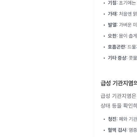
기침
: 초기에는
가래
: 처음엔 
발열
: 가벼운
오한
: 몸이 춥
호흡곤란
: 드
기타 증상
: 콧
급성 기관지염의
급성 기관지염은 
상태 등을 확인하
청진
: 폐와 기
혈액 검사
: 염