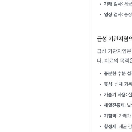
가래 검사
: 세
영상 검사
: 증
급성 기관지염의
급성 기관지염은
다. 치료의 목적
충분한 수분 섭
휴식
: 신체 회
가습기 사용
:
해열진통제
: 
기침약
: 가래
항생제
: 세균