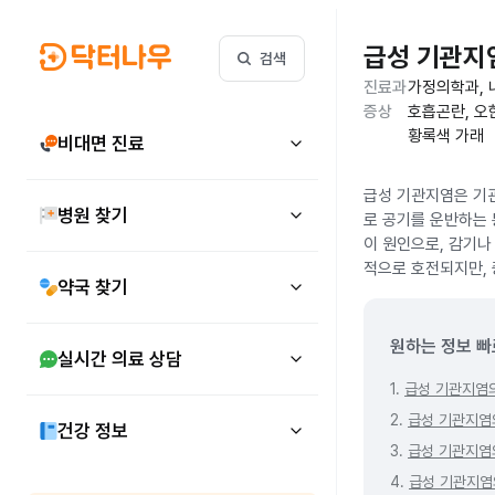
급성 기관지
검색
진료과
가정의학과, 
증상
호흡곤란, 오한
황록색 가래
비대면 진료
급성 기관지염은 기관
병원 찾기
로 공기를 운반하는 
이 원인으로, 감기나
적으로 호전되지만, 
약국 찾기
원하는 정보 빠
실시간 의료 상담
1.
급성 기관지염
2.
급성 기관지염
건강 정보
3.
급성 기관지염
4.
급성 기관지염