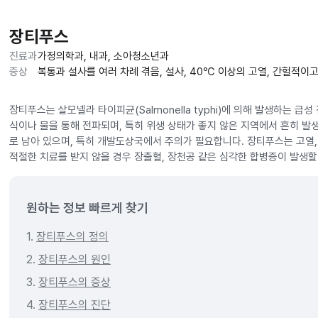
장티푸스
진료과
가정의학과, 내과, 소아청소년과
증상
복통과 설사를 여러 차례 겪음, 설사, 40℃ 이상의 고열, 간헐적이고
장티푸스는 살모넬라 타이피균(Salmonella typhi)에 의해 발생하는 급
식이나 물을 통해 전파되며, 특히 위생 상태가 좋지 않은 지역에서 흔히 발
로 남아 있으며, 특히 개발도상국에서 주의가 필요합니다. 장티푸스는 고열, 
적절한 치료를 받지 않을 경우 장출혈, 장천공 같은 심각한 합병증이 발생할
원하는 정보 빠르게 찾기
1.
장티푸스의 정의
2.
장티푸스의 원인
3.
장티푸스의 증상
4.
장티푸스의 진단