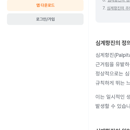
6.
심계항진의 경
앱 다운로드
7.
심계항진의 주
로그인/가입
심계항진의 정
심계항진(Palp
근거림을 유발하
정상적으로는 심
규칙하게 뛰는 
이는 일시적인 생
발생할 수 있습니