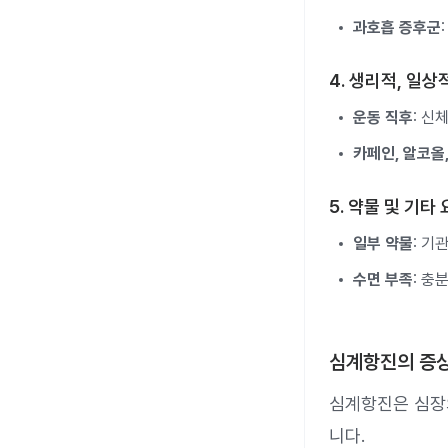
과호흡 증후군
4. 생리적, 일상
운동 직후
: 신
카페인, 알코올
5. 약물 및 기타
일부 약물
: 기
수면 부족
: 충
심계항진의 증
심계항진은 심장
니다.