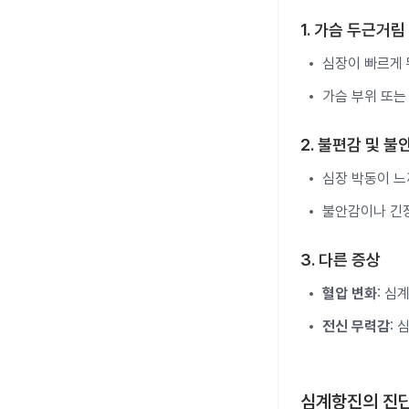
1. 가슴 두근거림
심장이 빠르게 
가슴 부위 또는
2. 불편감 및 불
심장 박동이 느
불안감이나 긴장
3. 다른 증상
혈압 변화
: 심
전신 무력감
:
심계항진의 진