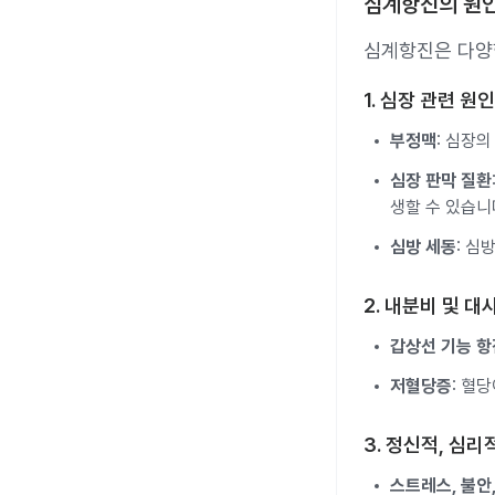
심계항진의 원
심계항진은 다양한
1. 심장 관련 원인
부정맥
: 심장
심장 판막 질환
생할 수 있습니
심방 세동
: 심
2. 내분비 및 대
갑상선 기능 
저혈당증
: 혈
3. 정신적, 심리
스트레스, 불안