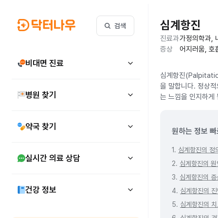
심계항진
검색
진료과
가정의학과, 
증상
어지러움, 호
비대면 진료
심계항진(Palpit
을 말합니다. 정상적
병원 찾기
는 느낌을 인지하게 
약국 찾기
원하는 정보 빠
1.
심계항진의 정
실시간 의료 상담
2.
심계항진의 원
3.
심계항진의 증
건강 정보
4.
심계항진의 진
5.
심계항진의 치